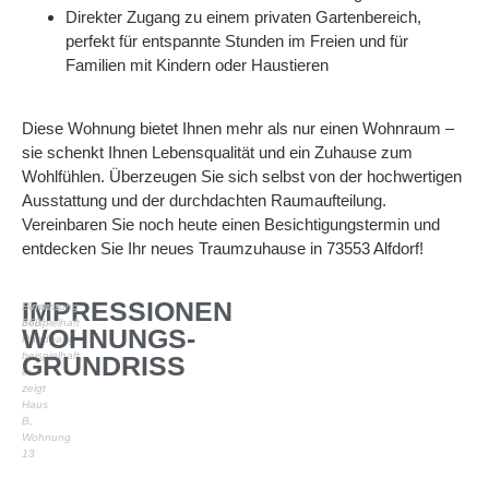
Direkter Zugang zu einem privaten Gartenbereich,
perfekt für entspannte Stunden im Freien und für
Familien mit Kindern oder Haustieren
Diese Wohnung bietet Ihnen mehr als nur einen Wohnraum –
sie schenkt Ihnen Lebensqualität und ein Zuhause zum
Wohlfühlen. Überzeugen Sie sich selbst von der hochwertigen
Ausstattung und der durchdachten Raumaufteilung.
Vereinbaren Sie noch heute einen Besichtigungstermin und
entdecken Sie Ihr neues Traumzuhause in 73553 Alfdorf!
IMPRESSIONEN
Hinweis:
Einrichtung
360°-
beispielhaft
WOHNUNGS-
Rundgang
beispielhaft,
GRUNDRISS
er
zeigt
Haus
B,
Wohnung
13